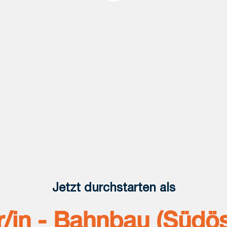
Jetzt durchstarten als
r/in - Bahnbau (Südös