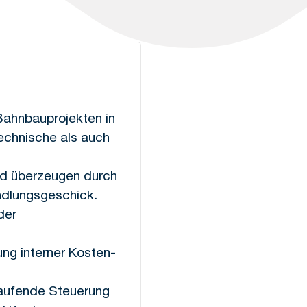
 Bahnbauprojekten in
echnische als auch
und überzeugen durch
ndlungsgeschick.
der
ung interner Kosten-
 laufende Steuerung