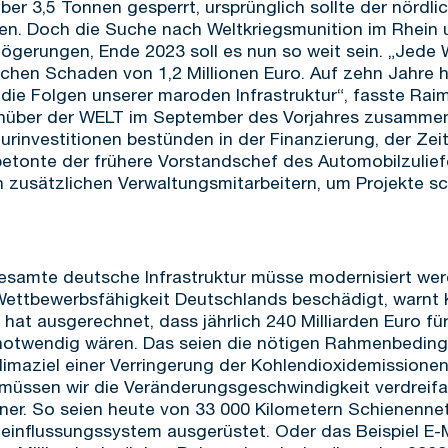
ber 3,5 Tonnen gesperrt, ursprünglich sollte der nördl
den. Doch die Suche nach Weltkriegsmunition im Rhein
zögerungen, Ende 2023 soll es nun so weit sein. „Jede
lichen Schaden von 1,2 Millionen Euro. Auf zehn Jahre
d die Folgen unserer maroden Infrastruktur“, fasste Rai
über der WELT im September des Vorjahres zusammen. 
urinvestitionen bestünden in der Finanzierung, der Ze
betonte der frühere Vorstandschef des Automobilzulief
an zusätzlichen Verwaltungsmitarbeitern, um Projekte 
gesamte deutsche Infrastruktur müsse modernisiert we
Wettbewerbsfähigkeit Deutschlands beschädigt, warnt K
t ausgerechnet, dass jährlich 240 Milliarden Euro für
 notwendig wären. Das seien die nötigen Rahmenbeding
limaziel einer Verringerung der Kohlendioxidemissione
müssen wir die Veränderungsgeschwindigkeit verdreifac
nkner. So seien heute von 33 000 Kilometern Schienennet
beeinflussungssystem ausgerüstet. Oder das Beispiel E-