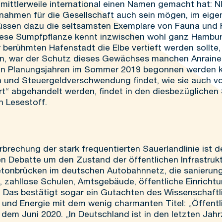
 mittlerweile international einen Namen gemacht hat: 
nahmen für die Gesellschaft auch sein mögen, im eig
müssen dazu die seltsamsten Exemplare von Fauna und F
Diese Sumpfpflanze kennt inzwischen wohl ganz Hambu
 berühmten Hafenstadt die Elbe vertieft werden sollte
, war der Schutz dieses Gewächses manchen Anrainern
hn Planungsjahren im Sommer 2019 begonnen werden k
ion und Steuergeldverschwendung findet, wie sie auch 
pert“ abgehandelt werden, findet in den diesbezüglich
n Lesestoff.
brechung der stark frequentierten Sauerlandlinie ist d
 Debatte um den Zustand der öffentlichen Infrastrukt
betonbrücken im deutschen Autobahnnetz, die sanierun
 zahllose Schulen, Amtsgebäude, öffentliche Einricht
 Das bestätigt sogar ein Gutachten des Wissenschaftl
und Energie mit dem wenig charmanten Titel: „Öffentli
em Juni 2020. „In Deutschland ist in den letzten Jahr