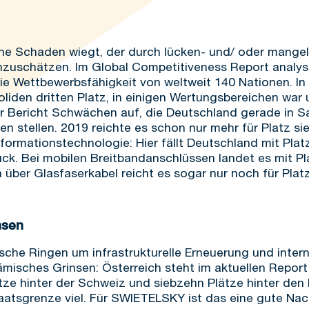
che Schaden wiegt, der durch lücken- und/ oder mangelh
 einzuschätzen. Im Global Competitiveness Report analy
ie Wettbewerbsfähigkeit von weltweit 140 Nationen. I
oliden dritten Platz, in einigen Wertungsbereichen war
r Bericht Schwächen auf, die Deutschland gerade in Sac
en stellen. 2019 reichte es schon nur mehr für Platz s
formationstechnologie: Hier fällt Deutschland mit Platz
ck. Bei mobilen Breitbandanschlüssen landet es mit Pl
 über Glasfaserkabel reicht es sogar nur noch für Plat
nsen
tsche Ringen um infrastrukturelle Erneuerung und inter
hämisches Grinsen: Österreich steht im aktuellen Report
tze hinter der Schweiz und siebzehn Plätze hinter den
taatsgrenze viel. Für SWIETELSKY ist das eine gute Na