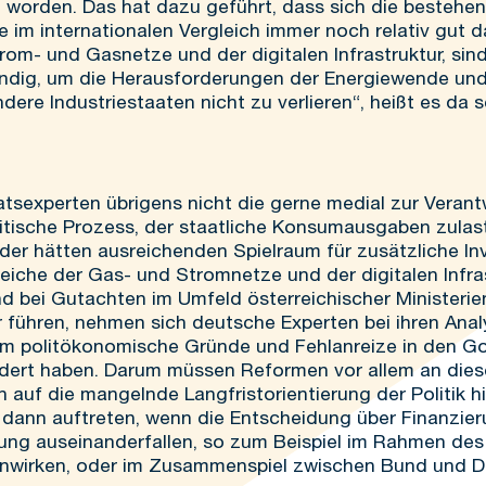
rt worden. Das hat dazu geführt, dass sich die bestehen
e im internationalen Vergleich immer noch relativ gut d
om- und Gasnetze und der digitalen Infrastruktur, sin
ndig, um die Herausforderungen der Energiewende und 
ere Industriestaaten nicht zu verlieren“, heißt es da 
iratsexperten übrigens nicht die gerne medial zur Ver
tische Prozess, der staatliche Konsumausgaben zulast
er hätten ausreichenden Spielraum für zusätzliche In
reiche der Gas- und Stromnetze und der digitalen Infra
 bei Gutachten im Umfeld österreichischer Ministerien
r führen, nehmen sich deutsche Experten bei ihren Anal
llem politökonomische Gründe und Fehlanreize in den G
indert haben. Darum müssen Reformen vor allem an die
auf die mangelnde Langfristorientierung der Politik hi
dann auftreten, wenn die Entscheidung über Finanzieru
ng auseinanderfallen, so zum Beispiel im Rahmen des 
irken, oder im Zusammenspiel zwischen Bund und D