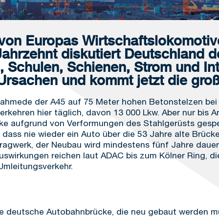
 von Europas Wirtschaftslokomoti
ahrzehnt diskutiert Deutschland de
n, Schulen, Schienen, Strom und Inte
Ursachen und kommt jetzt die groß
ahmede der A45 auf 75 Meter hohen Betonstelzen bei 
erkehren hier täglich, davon 13 000 Lkw. Aber nur bi
cke aufgrund von Verformungen des Stahlgerüsts gespe
dass nie wieder ein Auto über die 53 Jahre alte Brück
Tragwerk, der Neubau wird mindestens fünf Jahre daue
 Auswirkungen reichen laut ADAC bis zum Kölner Ring, d
Umleitungsverkehr.
ge deutsche Autobahnbrücke, die neu gebaut werden mu