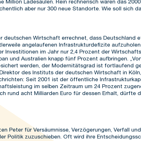
ne Million Ladesäulen. Rein rechnerisch wären das 2000
chentlich aber nur 300 neue Standorte. Wie soll sich 
er deutschen Wirtschaft errechnet, dass Deutschland et
erweile angelaufenen Infrastrukturdefizite aufzuhole
her Investitionen im Jahr nur 2,4 Prozent der Wirtschaft
pan und Australien knapp fünf Prozent aufbringen. „Vo
esichert werden, der Modernitätsgrad ist fortlaufend g
irektor des Instituts der deutschen Wirtschaft in Köln
hrichten: Seit 2001 ist der öffentliche Infrastrukturka
haftsleistung im selben Zeitraum um 24 Prozent zuge
ch rund acht Milliarden Euro für dessen Erhalt, dürfte 
zen Peter für Versäumnisse, Verzögerungen, Verfall un
e der Politik zuzuschieben. Oft wird ihre Entscheidung